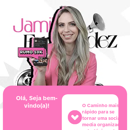
Olá, Seja bem-
vindo(a)!
O Caminho mais
rápido para se
tornar uma social
media organizada,